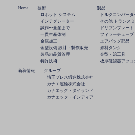
ゲ
Home
技術
製品
ロボット システム
トルクコンバータ
ー
インテグレーター
その他 トランス
試作〜量産まで
ドリブンプレート
シ
一貫生産体制
フィラーチューブ
金属加工
エアバッグ部品
ョ
金型設備 設計・製作販売
燃料タンク
製品の品質管理
金型・治工具
ン
特許技術
板厚確認器アツヨ
新着情報
グループ
埼玉プレス鍛造株式会社
カナエ運輸株式会社
カナエック・タイランド
カナエック・インディア