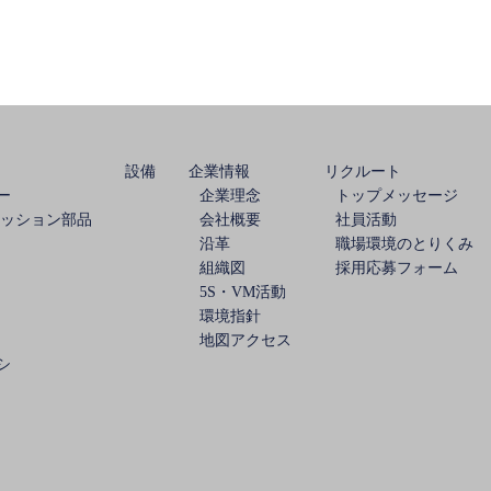
設備
企業情報
リクルート
ー
企業理念
トップメッセージ
ミッション部品
会社概要
社員活動
沿革
職場環境のとりくみ
組織図
採用応募フォーム
5S・VM活動
環境指針
地図アクセス
シ