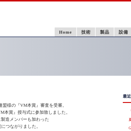
Home
技術
製品
設備
最近
産業連盟様の『VM本賞』審査を受審。
VM本賞』授与式に参加致しました。
室に製造メンバーも加わった
賞につながりました。