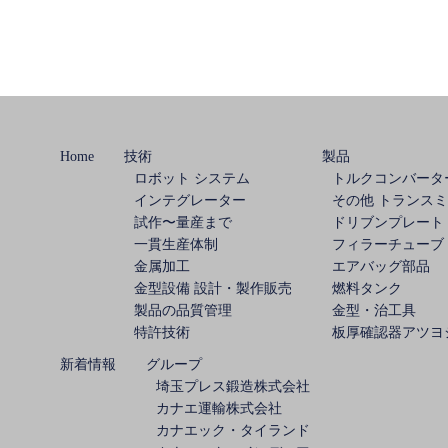
稿
ナ
ビ
Home
技術
製品
ゲ
ロボット システム
トルクコンバータ
インテグレーター
その他 トランス
ー
試作〜量産まで
ドリブンプレート
一貫生産体制
フィラーチューブ
シ
金属加工
エアバッグ部品
金型設備 設計・製作販売
燃料タンク
ョ
製品の品質管理
金型・治工具
特許技術
板厚確認器アツヨ
ン
新着情報
グループ
埼玉プレス鍛造株式会社
カナエ運輸株式会社
カナエック・タイランド