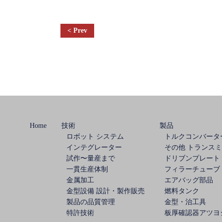
投
稿
ナ
ビ
Home
技術
製品
ゲ
ロボット システム
トルクコンバータ
インテグレーター
その他 トランス
ー
試作〜量産まで
ドリブンプレート
一貫生産体制
フィラーチューブ
シ
金属加工
エアバッグ部品
金型設備 設計・製作販売
燃料タンク
ョ
製品の品質管理
金型・治工具
特許技術
板厚確認器アツヨ