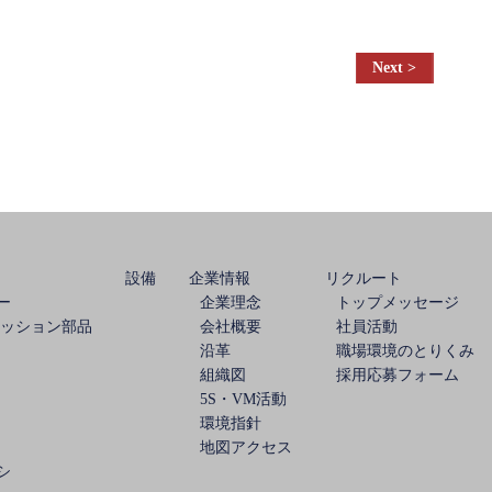
設備
企業情報
リクルート
ー
企業理念
トップメッセージ
ミッション部品
会社概要
社員活動
沿革
職場環境のとりくみ
組織図
採用応募フォーム
5S・VM活動
環境指針
地図アクセス
シ