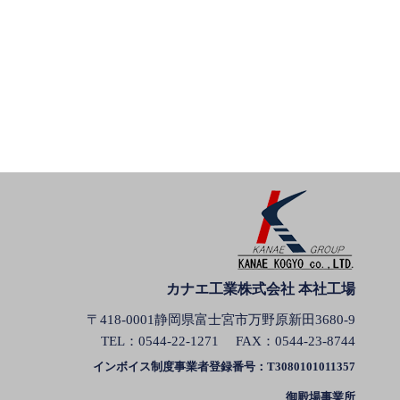
カナエ工業株式会社 本社工場
〒418-0001静岡県富士宮市万野原新田3680-9
TEL：
0544-22-1271
FAX：0544-23-8744
インボイス制度事業者登録番号：T3080101011357
御殿場事業所