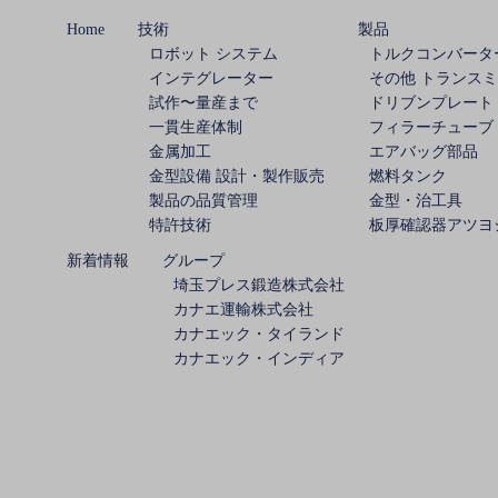
ー
Home
技術
製品
ロボット システム
トルクコンバータ
シ
インテグレーター
その他 トランス
試作〜量産まで
ドリブンプレート
ョ
一貫生産体制
フィラーチューブ
金属加工
エアバッグ部品
ン
金型設備 設計・製作販売
燃料タンク
製品の品質管理
金型・治工具
特許技術
板厚確認器アツヨ
新着情報
グループ
埼玉プレス鍛造株式会社
カナエ運輸株式会社
カナエック・タイランド
カナエック・インディア