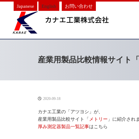
Japanese
English
お問い合わせ
産業用製品比較情報サイト「メ
2020-09-18
カナエ工業の「アツヨシ」が、
産業用製品比較サイト「
メトリー
」に紹介され
厚み測定器製品一覧記事
はこちら